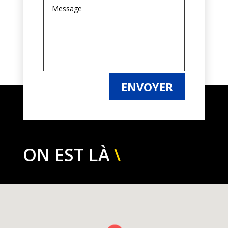
ENVOYER
ON EST LÀ
\